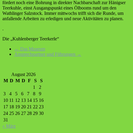
fördert noch eine Bohrung in direkter Nachbarschaft zur Hänigser
Teerkuhle, einst Ausgangspunkt eines Ölbooms rund um den
Wathlinger Salzstock. Immer mittwochs trifft sich die Runde, um
anfallende Arbeiten zu erledigen und neue Aktivitäten zu planen.
.
Die „Kuhlenberger Teerkerle“
←
Das Museum
Ansprechpartner und Führungen
→
August 2026
M
D
M
D
F
S
S
1
2
3
4
5
6
7
8
9
10
11
12
13
14
15
16
17
18
19
20
21
22
23
24
25
26
27
28
29
30
31
« März