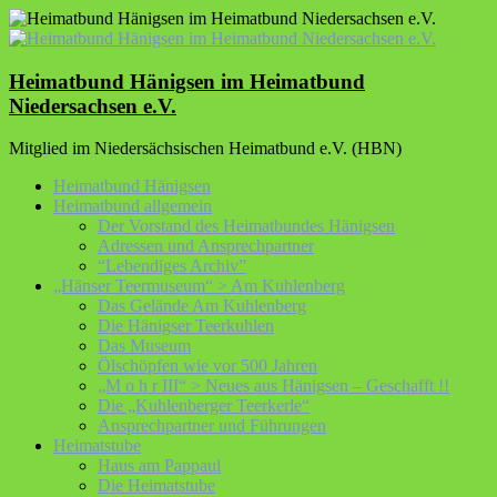
Zum
Inhalt
springen
Heimatbund Hänigsen im Heimatbund
Niedersachsen e.V.
Mitglied im Niedersächsischen Heimatbund e.V. (HBN)
Heimatbund Hänigsen
Heimatbund allgemein
Der Vorstand des Heimatbundes Hänigsen
Adressen und Ansprechpartner
“Lebendiges Archiv”
„Hänser Teermuseum“ > Am Kuhlenberg
Das Gelände Am Kuhlenberg
Die Hänigser Teerkuhlen
Das Museum
Ölschöpfen wie vor 500 Jahren
„M o h r III“ > Neues aus Hänigsen – Geschafft !!
Die „Kuhlenberger Teerkerle“
Ansprechpartner und Führungen
Heimatstube
Haus am Pappaul
Die Heimatstube