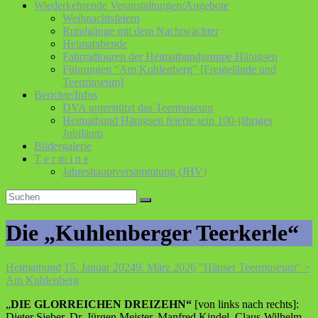
Wiederkehrende Veranstaltungen/Angebote
Weihnachtsfeiern
Rundgänge mit dem Nachtwächter
Heimatabende
Fahrradtouren der Heimatbundgruppe Hänigsen
Führungen “Am Kuhlenberg” [Freigelände und
Teermuseum]
Berichte/Infos
DVA unterstützt das Teermuseum
Heimatbund Hänigsen feierte sein 100-jähriges
Jubiläum
Bildergalerie
T e r m i n e
Jahreshauptversammlung (JHV)
Die „Kuhlenberger Teerkerle“
Heimatbund
15. Januar 2024
9. März 2026
"Hänser Teermuseum" >
Am Kuhlenberg
„
DIE GLORREICHEN DREIZEHN“
[von links nach rechts]:
Dieter Sieber, Dr. Jürgen Meister, Manfred Kindel, Claus-Wilhelm