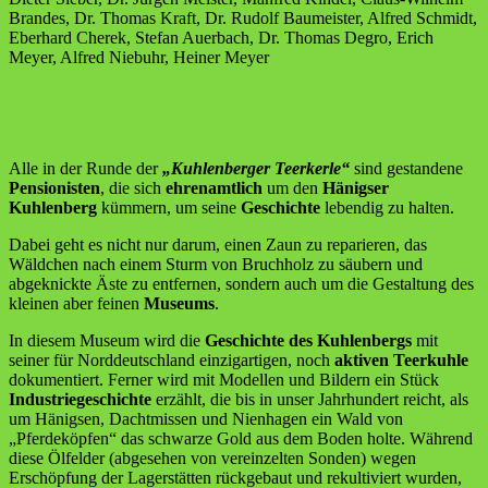
Brandes, Dr. Thomas Kraft, Dr. Rudolf Baumeister, Alfred Schmidt,
Eberhard Cherek, Stefan Auerbach, Dr. Thomas Degro, Erich
Meyer, Alfred Niebuhr, Heiner Meyer
Alle in der Runde der
„Kuhlenberger Teerkerle“
sind gestandene
Pensionisten
, die sich
ehrenamtlich
um den
Hänigser
Kuhlenberg
kümmern, um seine
Geschichte
lebendig zu halten.
Dabei geht es nicht nur darum, einen Zaun zu reparieren, das
Wäldchen nach einem Sturm von Bruchholz zu säubern und
abgeknickte Äste zu entfernen, sondern auch um die Gestaltung des
kleinen aber feinen
Museums
.
In diesem Museum wird die
Geschichte
des Kuhlenbergs
mit
seiner für Norddeutschland einzigartigen, noch
aktiven
Teerkuhle
dokumentiert. Ferner wird mit Modellen und Bildern ein Stück
Industriegeschichte
erzählt, die bis in unser Jahrhundert reicht, als
um Hänigsen, Dachtmissen und Nienhagen ein Wald von
„Pferdeköpfen“ das schwarze Gold aus dem Boden holte. Während
diese Ölfelder (abgesehen von vereinzelten Sonden) wegen
Erschöpfung der Lagerstätten rückgebaut und rekultiviert wurden,