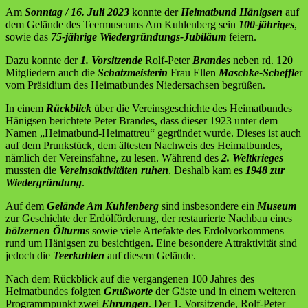
Am
Sonntag / 16. Juli 2023
konnte der
Heimatbund Hänigsen
auf
dem Gelände des Teermuseums Am Kuhlenberg sein
100-jähriges
,
sowie das
75-jährige Wiedergründungs-Jubiläum
feiern.
Dazu konnte der
1. Vorsitzende
Rolf-Peter
Brandes
neben rd. 120
Mitgliedern auch die
Schatzmeisterin
Frau Ellen
Maschke-Scheffle
r
vom Präsidium des Heimatbundes Niedersachsen begrüßen.
In einem
Rückblick
über die Vereinsgeschichte des Heimatbundes
Hänigsen berichtete Peter Brandes, dass dieser 1923 unter dem
Namen „Heimatbund-Heimattreu“ gegründet wurde. Dieses ist auch
auf dem Prunkstück, dem ältesten Nachweis des Heimatbundes,
nämlich der Vereinsfahne, zu lesen. Während des
2. Weltkrieges
mussten die
Vereinsaktivitäten ruhen
. Deshalb kam es
1948 zur
Wiedergründung
.
Auf dem
Gelände Am Kuhlenberg
sind insbesondere ein
Museum
zur Geschichte der Erdölförderung, der restaurierte Nachbau eines
hölzernen Ölturm
s sowie viele Artefakte des Erdölvorkommens
rund um Hänigsen zu besichtigen. Eine besondere Attraktivität sind
jedoch die
Teerkuhlen
auf diesem Gelände.
Nach dem Rückblick auf die vergangenen 100 Jahres des
Heimatbundes folgten
Grußworte
der Gäste und in einem weiteren
Programmpunkt zwei
Ehrungen
. Der 1. Vorsitzende, Rolf-Peter