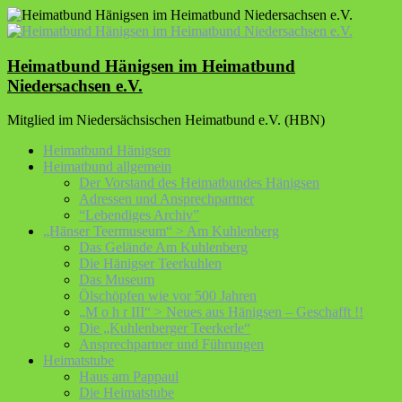
Zum
Inhalt
springen
Heimatbund Hänigsen im Heimatbund
Niedersachsen e.V.
Mitglied im Niedersächsischen Heimatbund e.V. (HBN)
Heimatbund Hänigsen
Heimatbund allgemein
Der Vorstand des Heimatbundes Hänigsen
Adressen und Ansprechpartner
“Lebendiges Archiv”
„Hänser Teermuseum“ > Am Kuhlenberg
Das Gelände Am Kuhlenberg
Die Hänigser Teerkuhlen
Das Museum
Ölschöpfen wie vor 500 Jahren
„M o h r III“ > Neues aus Hänigsen – Geschafft !!
Die „Kuhlenberger Teerkerle“
Ansprechpartner und Führungen
Heimatstube
Haus am Pappaul
Die Heimatstube