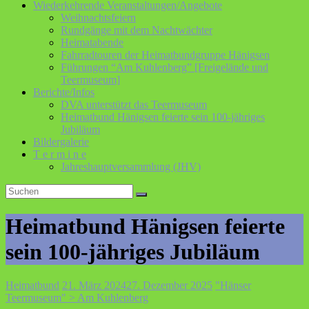
Wiederkehrende Veranstaltungen/Angebote
Weihnachtsfeiern
Rundgänge mit dem Nachtwächter
Heimatabende
Fahrradtouren der Heimatbundgruppe Hänigsen
Führungen “Am Kuhlenberg” [Freigelände und
Teermuseum]
Berichte/Infos
DVA unterstützt das Teermuseum
Heimatbund Hänigsen feierte sein 100-jähriges
Jubiläum
Bildergalerie
T e r m i n e
Jahreshauptversammlung (JHV)
Heimatbund Hänigsen feierte
sein 100-jähriges Jubiläum
Heimatbund
21. März 2024
27. Dezember 2025
"Hänser
Teermuseum" > Am Kuhlenberg