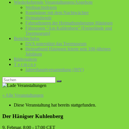
Wiederkehrende Veranstaltungen/Angebote
Weihnachtsfeiern
Rundgänge mit dem Nachtwächter
Heimatabende
Fahrradtouren der Heimatbundgruppe Hänigsen
Führungen “Am Kuhlenberg” [Freigelände und
Teermuseum]
Berichte/Infos
DVA unterstützt das Teermuseum
Heimatbund Hänigsen feierte sein 100-jähriges
Jubiläum
Bildergalerie
T e r m i n e
Jahreshauptversammlung (JHV)
« Alle Veranstaltungen
Diese Veranstaltung hat bereits stattgefunden.
Der Hänigser Kuhlenberg
9. Februar. 8:00
-
17:00
CET