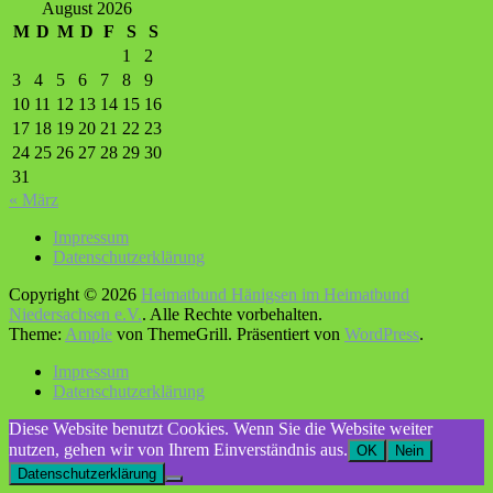
August 2026
M
D
M
D
F
S
S
1
2
3
4
5
6
7
8
9
10
11
12
13
14
15
16
17
18
19
20
21
22
23
24
25
26
27
28
29
30
31
« März
Impressum
Datenschutzerklärung
Copyright © 2026
Heimatbund Hänigsen im Heimatbund
Niedersachsen e.V.
. Alle Rechte vorbehalten.
Theme:
Ample
von ThemeGrill. Präsentiert von
WordPress
.
Impressum
Datenschutzerklärung
Diese Website benutzt Cookies. Wenn Sie die Website weiter
nutzen, gehen wir von Ihrem Einverständnis aus.
OK
Nein
Datenschutzerklärung