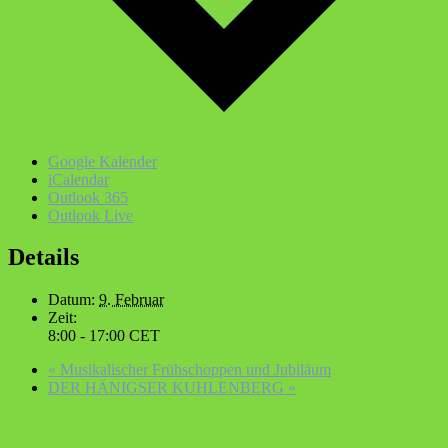
Google Kalender
iCalendar
Outlook 365
Outlook Live
Details
Datum:
9. Februar
Zeit:
8:00 - 17:00
CET
«
Musikalischer Frühschoppen und Jubiläum
DER HÄNIGSER KUHLENBERG
»