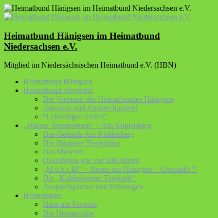
Zum
Inhalt
springen
Heimatbund Hänigsen im Heimatbund
Niedersachsen e.V.
Mitglied im Niedersächsischen Heimatbund e.V. (HBN)
Heimatbund Hänigsen
Heimatbund allgemein
Der Vorstand des Heimatbundes Hänigsen
Adressen und Ansprechpartner
“Lebendiges Archiv”
„Hänser Teermuseum“ > Am Kuhlenberg
Das Gelände Am Kuhlenberg
Die Hänigser Teerkuhlen
Das Museum
Ölschöpfen wie vor 500 Jahren
„M o h r III“ > Neues aus Hänigsen – Geschafft !!
Die „Kuhlenberger Teerkerle“
Ansprechpartner und Führungen
Heimatstube
Haus am Pappaul
Die Heimatstube