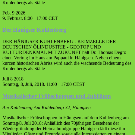
Kuhlenbergs als Stätte
Feb.
9
2026
9. Februar. 8:00
-
17:00
CET
Der Hänigser Kuhlenberg
DER HÄNIGSER KUHLENBERG - KEIMZELLE DER
DEUTSCHEN ÖLINDUSTRIE - GEOTOP UND
KULTURDENKMAL MIT ZUKUNFT hält Dr. Thomas Degro
einen Vortrag im Haus am Pappaul in Hänigsen. Neben einem
kurzen historischen Abriss wird auch die wachsende Bedeutung des
Kuhlenbergs als Stätte
Juli
8
2018
Sonntag, 8, Juli, 2018. 11:00
-
17:00
CEST
Musikalischer Frühschoppen und Jubiläum
Am Kuhlenberg
Am Kuhlenberg 32, Hänigsen
Musikalischer Frühschoppen in Hänigsen auf dem Kuhlenberg am
Sonntag/8. Juli 2018: Anläßlich des 70jährigen Bestehens der
Wiedergründung der Heimatbundgruppe Hänigsen lädt diese ihre
Mitglieder, Gäste und Freunde sowie alle Interessierten zu einem