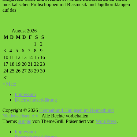
musikalischen Frühschoppen mit Blasmusik und Jagdhornklängen
auf das
August 2026
M
D
M
D
F
S
S
1
2
3
4
5
6
7
8
9
10
11
12
13
14
15
16
17
18
19
20
21
22
23
24
25
26
27
28
29
30
31
« März
Impressum
Datenschutzerklärung
Copyright © 2026
Heimatbund Hänigsen im Heimatbund
Niedersachsen e.V.
. Alle Rechte vorbehalten.
Theme:
Ample
von ThemeGrill. Präsentiert von
WordPress
.
Impressum