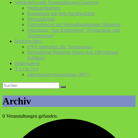
Wiederkehrende Veranstaltungen/Angebote
Weihnachtsfeiern
Rundgänge mit dem Nachtwächter
Heimatabende
Fahrradtouren der Heimatbundgruppe Hänigsen
Führungen “Am Kuhlenberg” [Freigelände und
Teermuseum]
Berichte/Infos
DVA unterstützt das Teermuseum
Heimatbund Hänigsen feierte sein 100-jähriges
Jubiläum
Bildergalerie
T e r m i n e
Jahreshauptversammlung (JHV)
Archiv
0 Veranstaltungen gefunden.