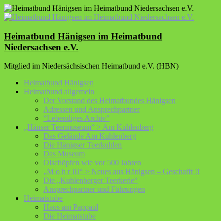
Zum
Inhalt
springen
Heimatbund Hänigsen im Heimatbund
Niedersachsen e.V.
Mitglied im Niedersächsischen Heimatbund e.V. (HBN)
Heimatbund Hänigsen
Heimatbund allgemein
Der Vorstand des Heimatbundes Hänigsen
Adressen und Ansprechpartner
“Lebendiges Archiv”
„Hänser Teermuseum“ > Am Kuhlenberg
Das Gelände Am Kuhlenberg
Die Hänigser Teerkuhlen
Das Museum
Ölschöpfen wie vor 500 Jahren
„M o h r III“ > Neues aus Hänigsen – Geschafft !!
Die „Kuhlenberger Teerkerle“
Ansprechpartner und Führungen
Heimatstube
Haus am Pappaul
Die Heimatstube