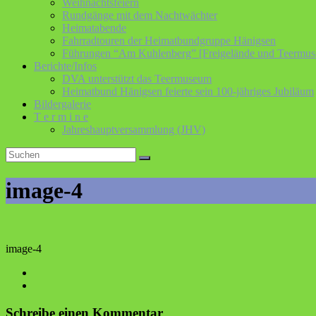
Weihnachtsfeiern
Rundgänge mit dem Nachtwächter
Heimatabende
Fahrradtouren der Heimatbundgruppe Hänigsen
Führungen “Am Kuhlenberg” [Freigelände und Teermu
Berichte/Infos
DVA unterstützt das Teermuseum
Heimatbund Hänigsen feierte sein 100-jähriges Jubiläum
Bildergalerie
T e r m i n e
Jahreshauptversammlung (JHV)
image-4
image-4
Schreibe einen Kommentar