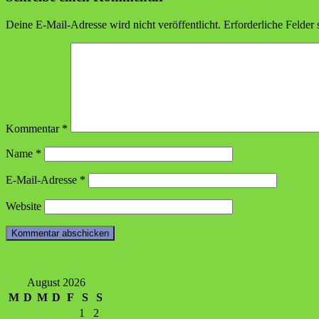
Deine E-Mail-Adresse wird nicht veröffentlicht.
Erforderliche Felder 
Kommentar
*
Name
*
E-Mail-Adresse
*
Website
August 2026
M
D
M
D
F
S
S
1
2