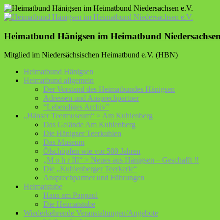
Zum
Inhalt
springen
Heimatbund Hänigsen im Heimatbund Niedersachsen
Mitglied im Niedersächsischen Heimatbund e.V. (HBN)
Heimatbund Hänigsen
Heimatbund allgemein
Der Vorstand des Heimatbundes Hänigsen
Adressen und Ansprechpartner
“Lebendiges Archiv”
„Hänser Teermuseum“ > Am Kuhlenberg
Das Gelände Am Kuhlenberg
Die Hänigser Teerkuhlen
Das Museum
Ölschöpfen wie vor 500 Jahren
„M o h r III“ > Neues aus Hänigsen – Geschafft !!
Die „Kuhlenberger Teerkerle“
Ansprechpartner und Führungen
Heimatstube
Haus am Pappaul
Die Heimatstube
Wiederkehrende Veranstaltungen/Angebote